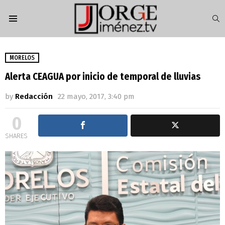
S
Menu
MORELOS
Alerta CEAGUA por inicio de temporal de lluvias
by
Redacción
22 mayo, 2017, 3:40 pm
0
SHARES