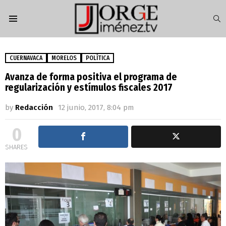
S
Menu
CUERNAVACA
MORELOS
POLÍTICA
Avanza de forma positiva el programa de
regularización y estímulos fiscales 2017
by
Redacción
12 junio, 2017, 8:04 pm
0
SHARES