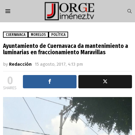
S
Menu
CUERNAVACA
MORELOS
POLÍTICA
Ayuntamiento de Cuernavaca da mantenimiento a
luminarias en fraccionamiento Maravillas
by
Redacción
15 agosto, 2017, 4:13 pm
0
SHARES