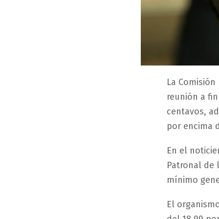
La Comisión 
reunión a fi
centavos, a
por encima d
En el notici
Patronal de 
mínimo gener
El organismo