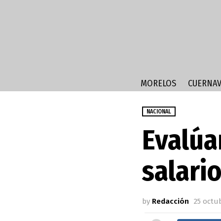
MORELOS
CUERNAV
NACIONAL
Evalúa
salari
by
Redacción
25 octub