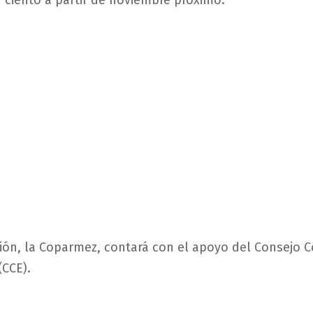
r ciento a partir de noviembre próximo.
ión, la Coparmez, contará con el apoyo del Consejo 
(CCE).