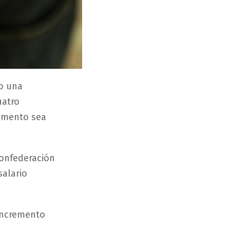
o una
uatro
umento sea
Confederación
salario
 incremento