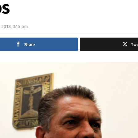
os
 2018, 3:15 pm
Share
Tw