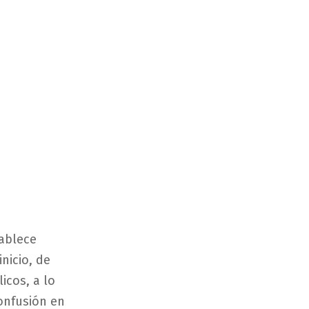
tablece
nicio, de
icos, a lo
onfusión en