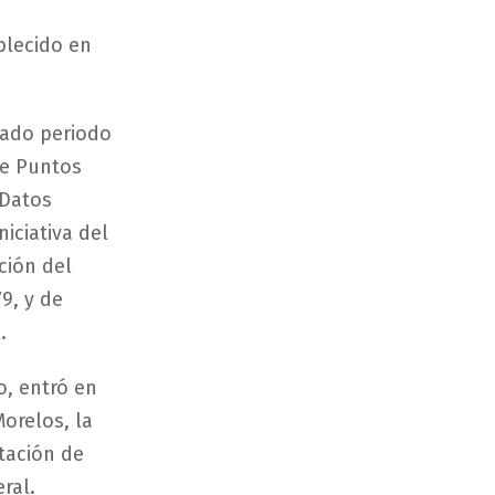
blecido en
sado periodo
de Puntos
 Datos
iciativa del
ción del
79, y de
.
o, entró en
orelos, la
tación de
ral.