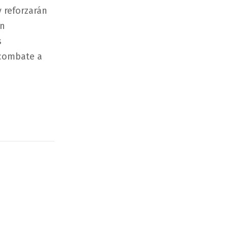
y reforzarán
ón
s
 combate a