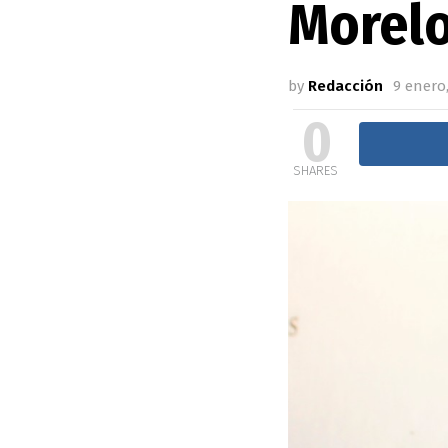
Morel
by
Redacción
9 enero,
0
SHARES