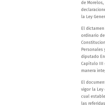
de Morelos, 
declaracione
la Ley Gene
El dictamen 
ordinario d
Constitucion
Personales y
diputado Enr
Capítulo III
manera integ
El document
vigor la Ley
cual establ
las referida