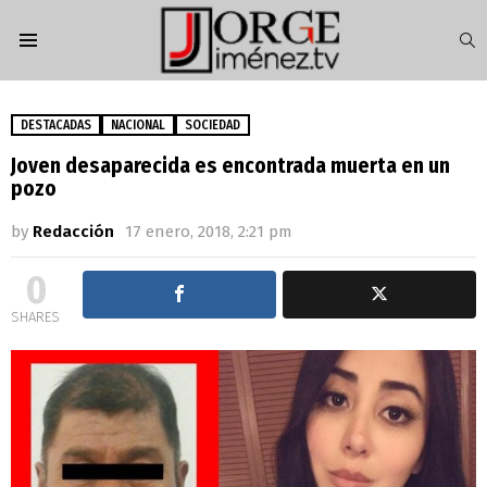
S
Menu
DESTACADAS
NACIONAL
SOCIEDAD
Joven desaparecida es encontrada muerta en un
pozo
by
Redacción
17 enero, 2018, 2:21 pm
0
SHARES