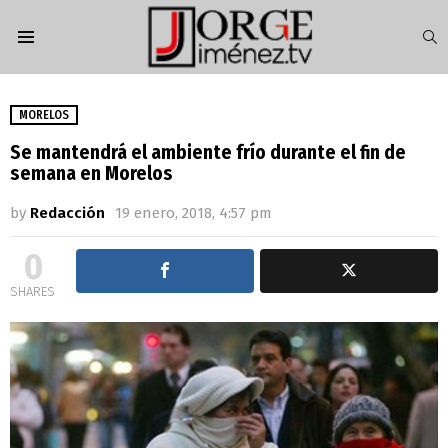
S
Menu
MORELOS
Se mantendrá el ambiente frío durante el fin de
semana en Morelos
by
Redacción
19 enero, 2018, 4:57 pm
0
SHARES