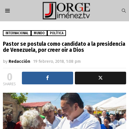
S
Menu
INTERNACIONAL
MUNDO
POLÍTICA
Pastor se postula como candidato a la presidencia
de Venezuela, por creer oír a Dios
by
Redacción
19 febrero, 2018, 1:08 pm
0
SHARES