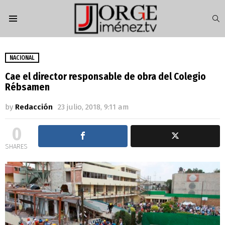
S
Menu
NACIONAL
Cae el director responsable de obra del Colegio
Rébsamen
by
Redacción
23 julio, 2018, 9:11 am
0
SHARES