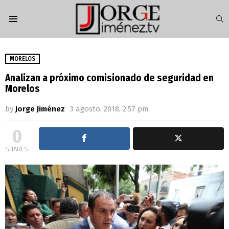
S
Menu
MORELOS
Analizan a próximo comisionado de seguridad en
Morelos
by
Jorge Jiménez
3 agosto, 2018, 2:57 pm
0
SHARES