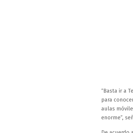
“Basta ir a 
para conocer
aulas móvile
enorme”, señ
De acuerdo a