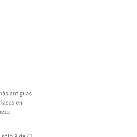
 más antiguas
clases en
reto
 sólo 9 de 41