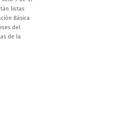
tán listas
ación Básica
eses del
las de la