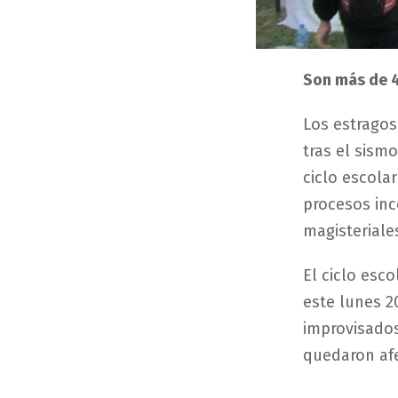
Son más de 4
Los estragos
tras el sism
ciclo escola
procesos inc
magisteriale
El ciclo esc
este lunes 2
improvisados
quedaron afe