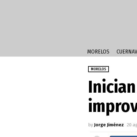
MORELOS
CUERNAV
MORELOS
Inicia
improv
by
Jorge Jiménez
20 a