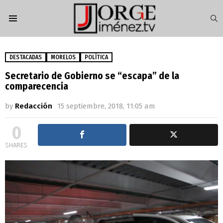
S
Menu
DESTACADAS
MORELOS
POLÍTICA
Secretario de Gobierno se “escapa” de la
comparecencia
by
Redacción
15 septiembre, 2018, 11:05 am
0
SHARES