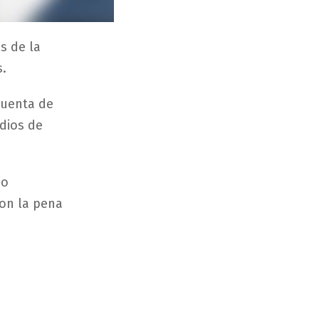
s de la
s.
cuenta de
dios de
mo
on la pena