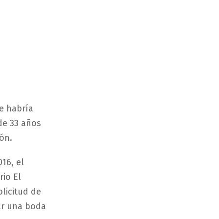
se habría
de 33 años
ón.
16, el
io El
licitud de
zar una boda