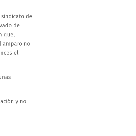
 sindicato de
avado de
n que,
 el amparo no
onces el
gunas
ación y no