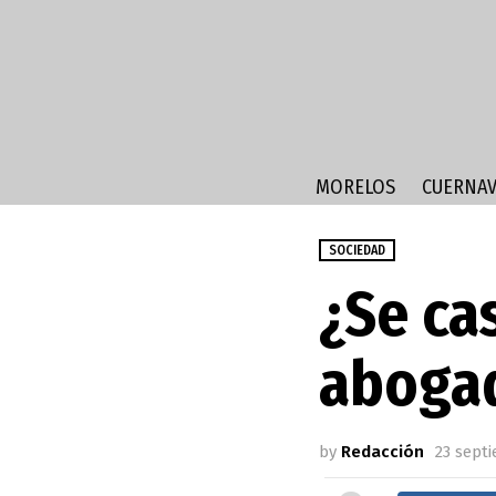
MORELOS
CUERNAV
SOCIEDAD
¿Se ca
abogad
by
Redacción
23 septi