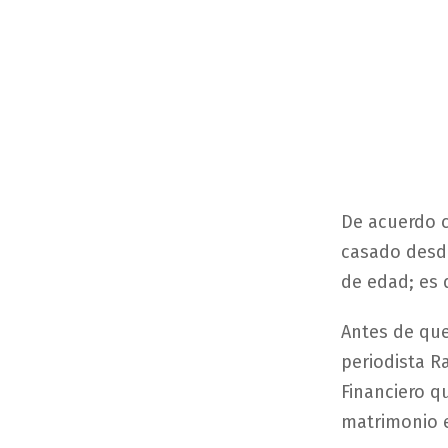
De acuerdo c
casado desd
de edad; es 
Antes de que
periodista R
Financiero q
matrimonio e