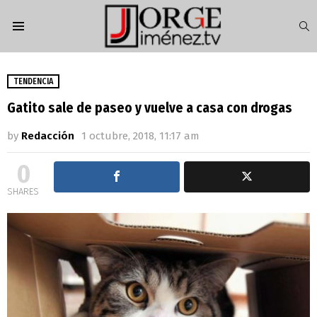
S
Menu
TENDENCIA
Gatito sale de paseo y vuelve a casa con drogas
by
Redacción
1 octubre, 2018, 11:17 am
0
SHARES