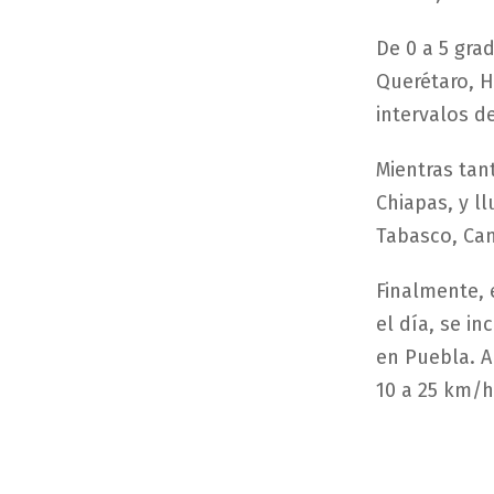
De 0 a 5 gra
Querétaro, H
intervalos d
Mientras tan
Chiapas, y l
Tabasco, Ca
Finalmente, 
el día, se i
en Puebla. A
10 a 25 km/h