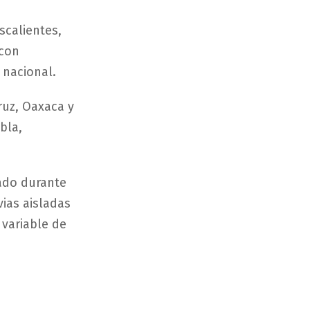
scalientes,
 con
 nacional.
ruz, Oaxaca y
bla,
jado durante
vias aisladas
 variable de