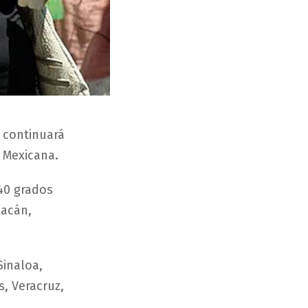
 continuará
 Mexicana.
40 grados
oacán,
Sinaloa,
, Veracruz,