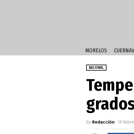
MORELOS
CUERNAV
NACIONAL
Temper
grados
by
Redacción
19 febre