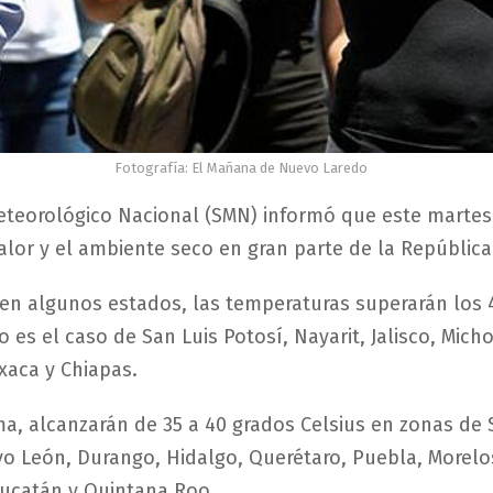
Fotografía: El Mañana de Nuevo Laredo
Meteorológico Nacional (SMN) informó que este martes
alor y el ambiente seco en gran parte de la República
en algunos estados, las temperaturas superarán los 
o es el caso de San Luis Potosí, Nayarit, Jalisco, Mich
xaca y Chiapas.
ma, alcanzarán de 35 a 40 grados Celsius en zonas de 
o León, Durango, Hidalgo, Querétaro, Puebla, Morelos
ucatán y Quintana Roo.