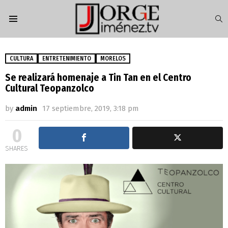
S
Menu
CULTURA
ENTRETENIMIENTO
MORELOS
Se realizará homenaje a Tin Tan en el Centro
Cultural Teopanzolco
by
admin
17 septiembre, 2019, 3:18 pm
0
SHARES