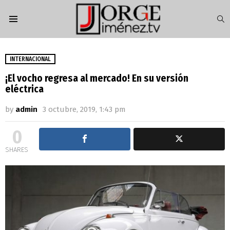
S
Menu
INTERNACIONAL
¡El vocho regresa al mercado! En su versión
eléctrica
by
admin
3 octubre, 2019, 1:43 pm
0
SHARES