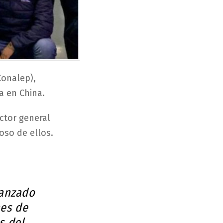
Conalep),
a en China.
ector general
loso de ellos.
canzado
nes de
s del