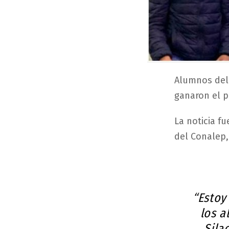
Alumnos del 
ganaron el p
La noticia f
del Conalep, 
“Estoy
los a
Sila