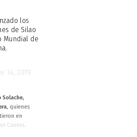
anzado los
enes de Silao
o Mundial de
na.
r 14, 2019
o Solache,
era
, quienes
tieron en
ot Contes.