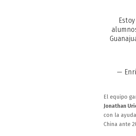
Estoy
alumno
Guanaju
— Enr
El equipo g
Jonathan Uri
con la ayud
China ante 2