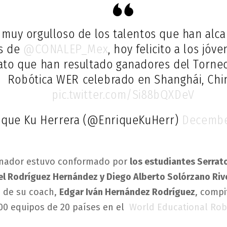
 muy orgulloso de los talentos que han alc
s de
@CONALEP_Mex
, hoy felicito a los jóv
ato que han resultado ganadores del Torne
Robótica WER celebrado en Shanghái, Chi
pic.twitter.com/Si88bQXDeV
ique Ku Herrera (@EnriqueKuHerr)
Decembe
anador estuvo conformado por
los estudiantes Serrat
el Rodríguez Hernández y Diego Alberto Solórzano Riv
a de su coach,
Edgar Iván Hernández Rodríguez
, compi
00 equipos de 20 países en el
World Educational Rob