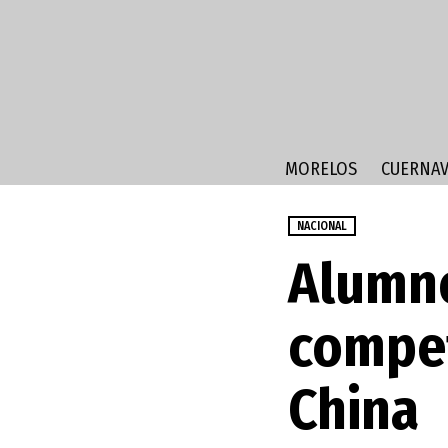
MORELOS
CUERNAV
NACIONAL
Alumno
compet
China