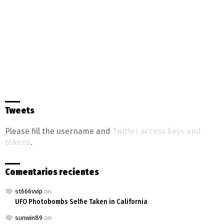
Tweets
Please fill the username and
Twitter access keys and
tokens
.
Comentarios recientes
st666vvip
on
UFO Photobombs Selfie Taken in California
sunwin89
on