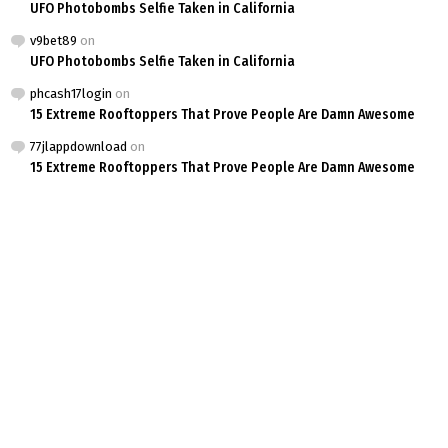
UFO Photobombs Selfie Taken in California
v9bet89
on
UFO Photobombs Selfie Taken in California
phcash17login
on
15 Extreme Rooftoppers That Prove People Are Damn Awesome
77jlappdownload
on
15 Extreme Rooftoppers That Prove People Are Damn Awesome