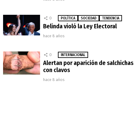
0
POLÍTICA
SOCIEDAD
TENDENCIA
Belinda violó la Ley Electoral
hace 8 años
0
INTERNACIONAL
Alertan por aparición de salchichas
con clavos
hace 8 años