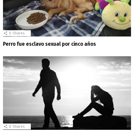
0
Shares
Perro fue esclavo sexual por cinco años
0
Shares