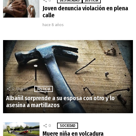
0
DESTACADAS
JUSTICIA
Joven denuncia violación en plena
calle
hace 8 años
0
Shares
JUSTICIA
Albañil sorprende a su esposa con otro y lo
asesina a martillazos
0
SOCIEDAD
Muere niña en volcadura