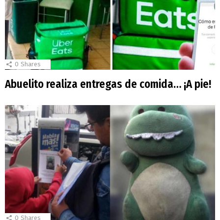
0
Shares
Abuelito realiza entregas de comida… ¡A pie!
0
Shares