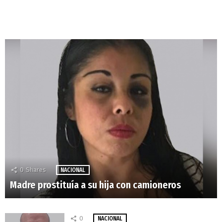
0
Shares
NACIONAL
Madre prostituía a su hija con camioneros
0
NACIONAL