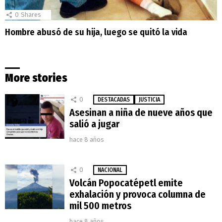
0
Shares
Hombre abusó de su hija, luego se quitó la vida
More stories
0
DESTACADAS
JUSTICIA
Asesinan a niña de nueve años que
salió a jugar
hace 8 años
0
NACIONAL
Volcán Popocatépetl emite
exhalación y provoca columna de
mil 500 metros
hace 8 años