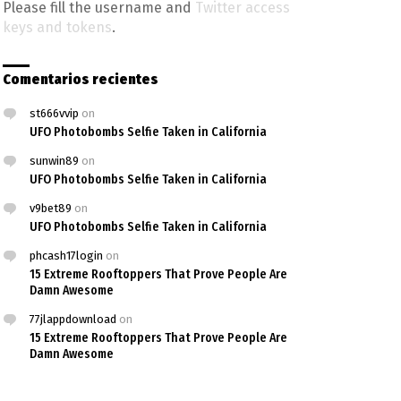
Please fill the username and
Twitter access
keys and tokens
.
Comentarios recientes
st666vvip
on
UFO Photobombs Selfie Taken in California
sunwin89
on
UFO Photobombs Selfie Taken in California
v9bet89
on
UFO Photobombs Selfie Taken in California
phcash17login
on
15 Extreme Rooftoppers That Prove People Are
Damn Awesome
77jlappdownload
on
15 Extreme Rooftoppers That Prove People Are
Damn Awesome