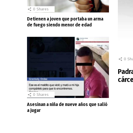
0
Shares
Detienen a joven que portaba un arma
de fuego siendo menor de edad
0
Sh
Padr
cárce
0
Shares
Asesinan a niña de nueve años que salió
a jugar