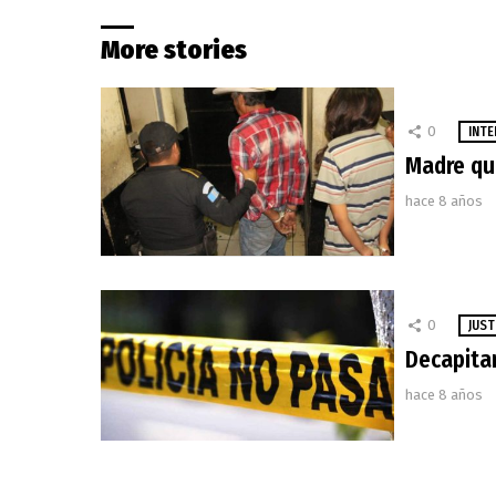
More stories
0
INTE
Madre que
hace 8 años
0
JUST
Decapita
hace 8 años