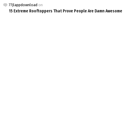
77jlappdownload
on
15 Extreme Rooftoppers That Prove People Are Damn Awesome