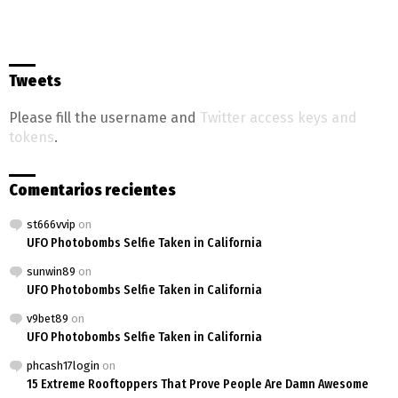
Tweets
Please fill the username and
Twitter access keys and
tokens
.
Comentarios recientes
st666vvip
on
UFO Photobombs Selfie Taken in California
sunwin89
on
UFO Photobombs Selfie Taken in California
v9bet89
on
UFO Photobombs Selfie Taken in California
phcash17login
on
15 Extreme Rooftoppers That Prove People Are Damn Awesome