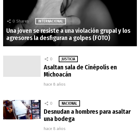
0
Shares
INTERNACIONAL
Una joven se resiste a una violación grupal y los
agresores la desfiguran a golpes (FOTO)
0
JUSTICIA
Asaltan sala de Cinépolis en
Michoacán
hace 8 años
0
NACIONAL
Desnudan a hombres para asaltar
una bodega
hace 8 años