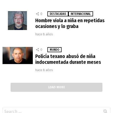
0
DESTACADAS
INTERNACIONAL
Hombre viola a niña en repetidas
ocasiones y lo graba
hace 8 años
0
MUNDO
Policía texano abusó de niña
indocumentada durante meses
hace 8 años
LOAD MORE
Search
for: