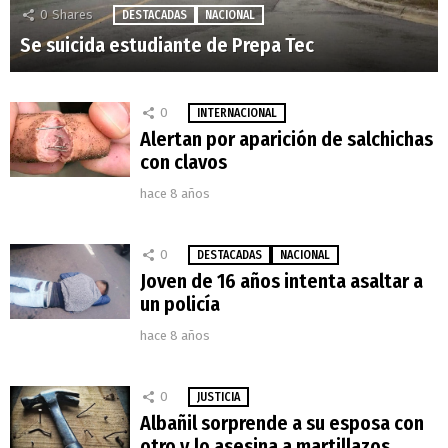
0
Shares
DESTACADAS
NACIONAL
Se suicida estudiante de Prepa Tec
0
INTERNACIONAL
Alertan por aparición de salchichas
con clavos
hace 8 años
0
DESTACADAS
NACIONAL
Joven de 16 años intenta asaltar a
un policía
hace 8 años
0
JUSTICIA
Albañil sorprende a su esposa con
otro y lo asesina a martillazos