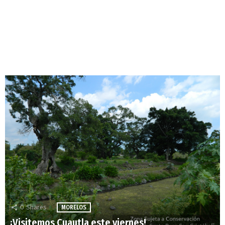
0
Shares
MORELOS
¡Visitemos Cuautla este viernes!