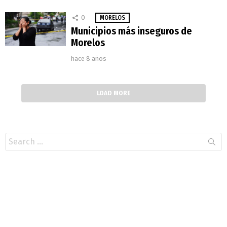
0
MORELOS
Municipios más inseguros de
Morelos
hace 8 años
LOAD MORE
Search
for: