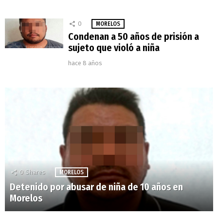
0
MORELOS
Condenan a 50 años de prisión a
sujeto que violó a niña
hace 8 años
0
Shares
MORELOS
Detenido por abusar de niña de 10 años en
Morelos