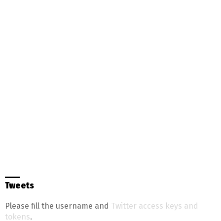
Tweets
Please fill the username and
Twitter access keys and
tokens
.