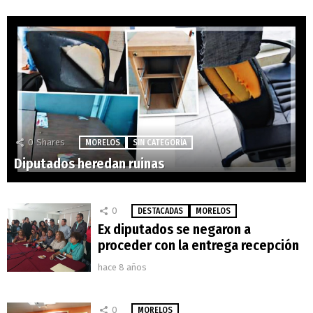
0
Shares
MORELOS
SIN CATEGORÍA
Diputados heredan ruinas
0
DESTACADAS
MORELOS
Ex diputados se negaron a
proceder con la entrega recepción
hace 8 años
0
MORELOS