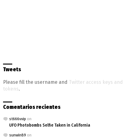
Tweets
Please fill the username and
Twitter access keys and
tokens
.
Comentarios recientes
st666vvip
on
UFO Photobombs Selfie Taken in California
sunwin89
on