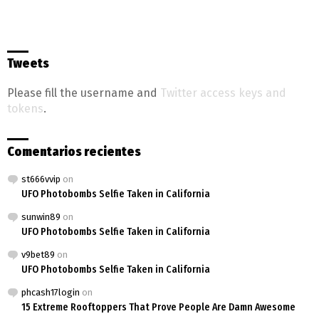
Tweets
Please fill the username and
Twitter access keys and
tokens
.
Comentarios recientes
st666vvip
on
UFO Photobombs Selfie Taken in California
sunwin89
on
UFO Photobombs Selfie Taken in California
v9bet89
on
UFO Photobombs Selfie Taken in California
phcash17login
on
15 Extreme Rooftoppers That Prove People Are Damn Awesome