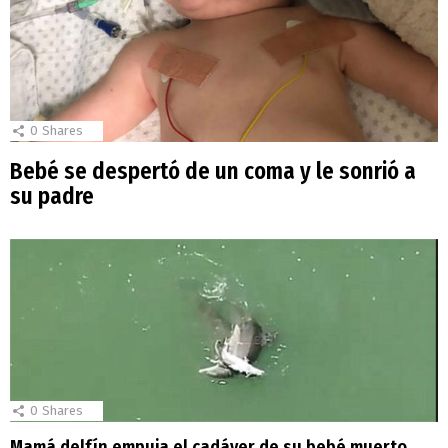
0
Shares
Bebé se despertó de un coma y le sonrió a
su padre
0
Shares
Mamá delfín empuja el cadáver de su bebé muerto