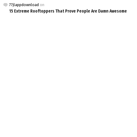
77jlappdownload
on
15 Extreme Rooftoppers That Prove People Are Damn Awesome