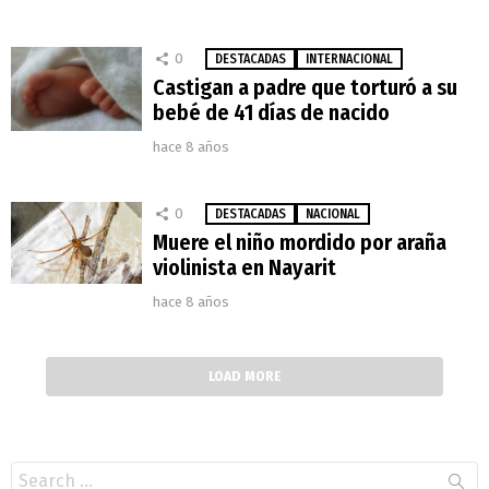
0
DESTACADAS
INTERNACIONAL
Castigan a padre que torturó a su
bebé de 41 días de nacido
hace 8 años
0
DESTACADAS
NACIONAL
Muere el niño mordido por araña
violinista en Nayarit
hace 8 años
LOAD MORE
Search
for: