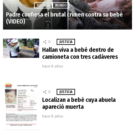
0
Shares
JUSTICIA
MUNDO
Padre confiesa el brutal crimen contra su bebé
(VIDEO)
0
JUSTICIA
Hallan viva a bebé dentro de
camioneta con tres cadáveres
hace 8 años
0
JUSTICIA
Localizan a bebé cuya abuela
apareció muerta
hace 8 años